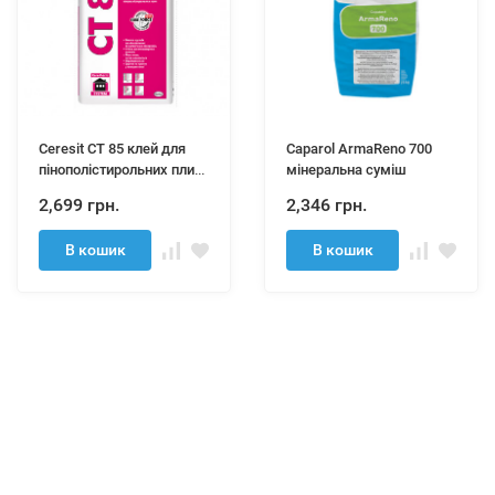
Ceresit CT 85 клей для
Caparol ArmaReno 700
пінополістирольних плит
мінеральна суміш
25кг
2,699 грн.
2,346 грн.
В кошик
В кошик