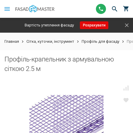
Вартість утеплення фасаду
Розрахувати
Главная
Сітка, куточки, інструмент
Профіль для фасаду
Про
Профіль-крапельник з армувальною
сіткою 2.5 м