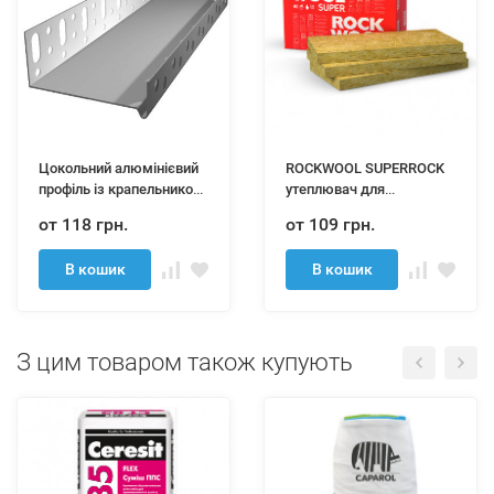
Цокольний алюмінієвий
ROCKWOOL SUPERROCK
профіль із крапельником
утеплювач для
2,5м.п.
вентильованих фасадів
от 118 грн.
от 109 грн.
м²
В кошик
В кошик
З цим товаром також купують