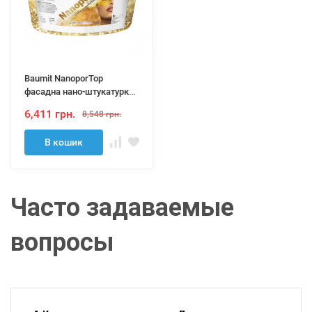
Baumit NanoporTop
фасадна нано-штукатурка
25кг
6,411 грн.
8,548 грн.
В кошик
Часто задаваемые
вопросы