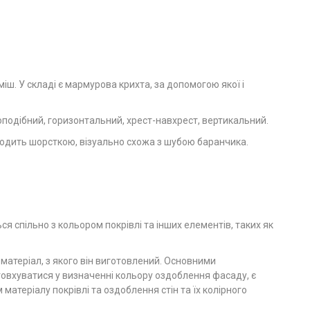
іш. У складі є мармурова крихта, за допомогою якої і
подібний, горизонтальний, хрест-навхрест, вертикальний.
одить шорсткою, візуально схожа з шубою баранчика.
я спільно з кольором покрівлі та інших елементів, таких як
 матеріал, з якого він виготовлений. Основними
товхуватися у визначенні кольору оздоблення фасаду, є
матеріалу покрівлі та оздоблення стін та їх колірного