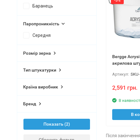
-5%
Баранець
Паропроникність
Середня
Розмір зерна
Bergge Acrysi
акрилова шт
25кг
Тип штукатурки
Артикул:
SKU-
2,591 грн.
Країна виробник
В наявност
Бренд
В к
Показать
Після закінченн
Сбросить фильтр