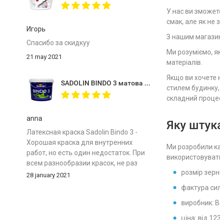
У нас ви зможет
смак, але як не 
Игорь
З нашим магазин
Спасибо за скидкуу
Ми розуміємо, я
21 may 2021
матеріалів.
Якщо ви хочете 
SADOLIN BINDO 3 матова фарба для стель 9л
стилем будинку,
складний процес
anna
Яку штук
Латексная краска Sadolin Bindo 3 -
Хорошая краска для внутренних
Ми розробили ка
работ, но есть один недостаток. При
використовувати
всем разнообразии красок, не раз
розмір зерна:
впадаю в ступор, какую выбрать.
28 january 2021
Производители и торговые
фактура сил
представители хвалят все, что на
виробник: Be
прилавках лежит, правды не узнаешь.
Вернее, узнаешь, когда купишь и
ціна: від 12