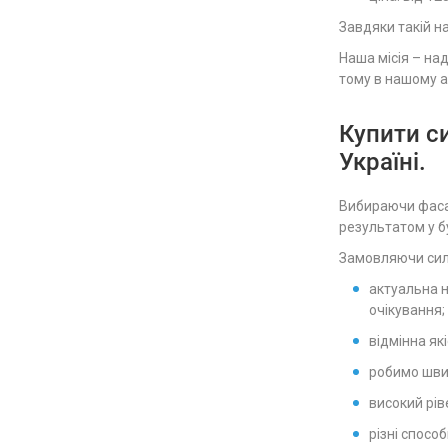
покрасишь. Латексная краска Sadolin
Завдяки такій на
Bindo 3, отзыв о которой, надеюсь,
поможет кому-то сделать
Наша місія – на
правильный выбор, была
тому в нашому а
собственноручно нанесена на
потолки моей квартиры. Краска
Купити с
известного производителя, но в
Україні.
магазинах ее не часто встретишь по
причине цены. Производитель Akzo
Nobel, Швеция. Наверное, потому и
Вибираючи фасад
цена такая. Хотя претензий к
результатом у бу
качеству краски у меня не возникло.
Замовляючи сило
Она предназначена для сухих
внутренних помещений, простая в
актуальна н
применении, и уже готовая. Хотя я
очікування;
разводил ей водой на 10-15 %, так как
відмінна як
для меня она оказалась густоватой и
полосила. Укрывистость после
робимо швид
разбавления почти не пострадала, а
високий рів
вот работать ею стало гораздо легче
різні способ