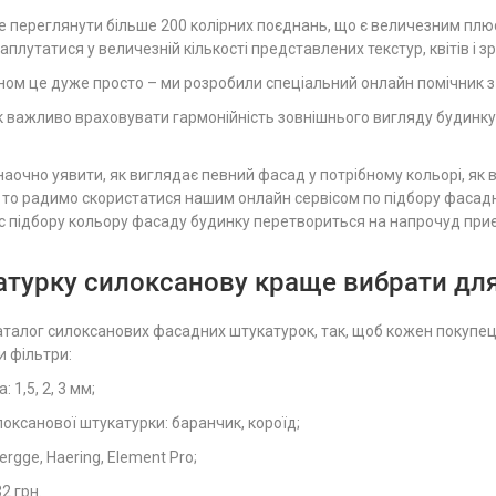
е переглянути більше 200 колірних поєднань, що є величезним плюс
заплутатися у величезній кількості представлених текстур, квітів і
ом це дуже просто – ми розробили спеціальний онлайн помічник з п
к важливо враховувати гармонійність зовнішнього вигляду будинку,
наочно уявити, як виглядає певний фасад у потрібному кольорі, як в
 то радимо скористатися нашим онлайн сервісом по підбору фасадн
 підбору кольору фасаду будинку перетвориться на напрочуд приє
атурку силоксанову краще вибрати дл
талог силоксанових фасадних штукатурок, так, щоб кожен покупец
 фільтри:
 1,5, 2, 3 мм;
оксанової штукатурки: баранчик, короїд;
rgge, Haering, Element Pro;
32 грн.