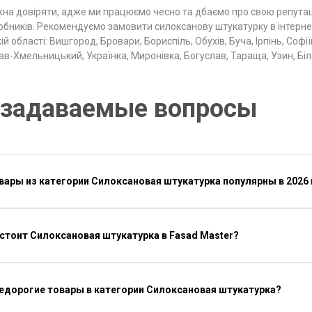
на довіряти, адже ми працюємо чесно та дбаємо про свою репутаці
обників. Рекомендуємо замовити силоксанову штукатурку в інтерн
ій області: Вишгород, Бровари, Бориспіль, Обухів, Буча, Ірпінь, Соф
ав-Хмельницький, Українка, Миронівка, Богуслав, Тараща, Узин, Біл
 задаваемые вопросы
вары из категории Силоксановая штукатурка популярны в 2026
стоит Силоксановая штукатурка в Fasad Master?
недорогие товары в категории Силоксановая штукатурка?