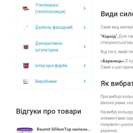
Утеплювачі
(теплоізоляція)
Види сил
Саме вид матері
Дюбель фасадний
"Короїд".
Для так
створюється мал
Декоративна
штукатурка
Від того, який 
«Баранець».
Є о
Інтер'єрні фарби
Саме з цієї при
Виробники
Як вибра
При виборі коль
віконні рами, схо
Відгуки про товари
На вибір кольор
елементами сере
покрівля і цокол
Baumit SilikonTop силіконова штукатурка 25кг
рішення.