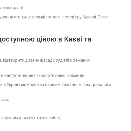
о та швидко!
вання стильного комфортного екстер'єру будівлі. Саме
доступною ціною в Києві та
, відтворити дизайн фасаду будівлі з бажаним
и наступні переваги роботи нашої команди:
ити в Україні можливо за першим бажанням, без тривалого
ника;
и зручним для клієнта способом;