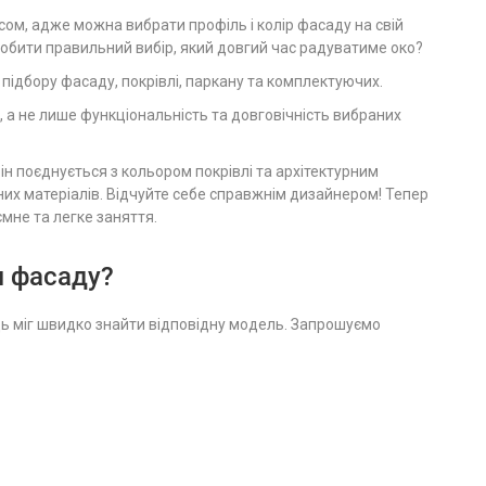
ом, адже можна вибрати профіль і колір фасаду на свій
 зробити правильний вибір, який довгий час радуватиме око?
ідбору фасаду, покрівлі, паркану та комплектуючих.
 а не лише функціональність та довговічність вибраних
ін поєднується з кольором покрівлі та архітектурним
их матеріалів. Відчуйте себе справжнім дизайнером! Тепер
мне та легке заняття.
я фасаду?
ь міг швидко знайти відповідну модель. Запрошуємо