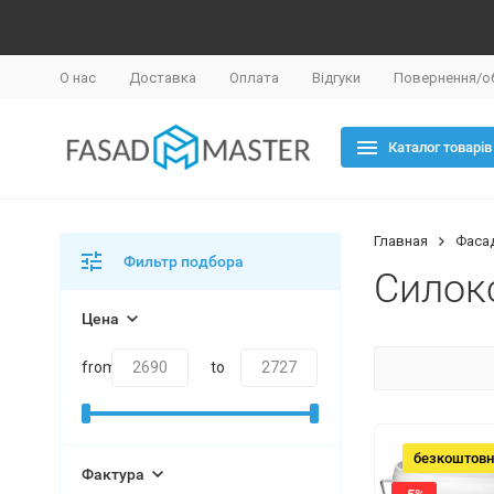
О нас
Доставка
Оплата
Відгуки
Повернення/о
Каталог товарів
Главная
Фаса
Фильтр подбора
Силок
Цена
from
to
безкоштовн
Фактура