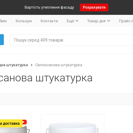
Вартість утеплення фасаду
Розрахувати
бмін
Кольори
Контакти
Ещё
Товар дня
Прайс-
дна штукатурка
Силоксанова штукатурка
санова штукатурка
а доставка