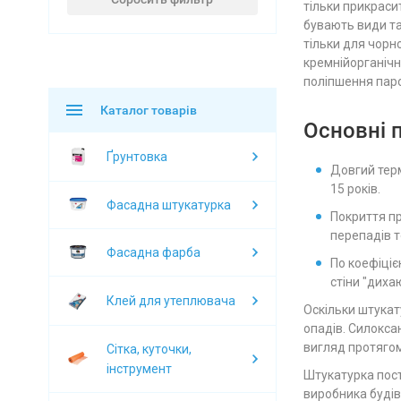
тільки прикраси
бувають види та 
тільки для чорн
кремнійорганічн
поліпшення паро
Каталог товарів
Основні 
Ґрунтовка
Довгий тер
15 років.
Фасадна штукатурка
Покриття пр
перепадів 
Фасадна фарба
По коефіціє
стіни "диха
Клей для утеплювача
Оскільки штукат
опадів. Силокса
вигляд протягом
Сітка, куточки,
інструмент
Штукатурка пост
виробника будів