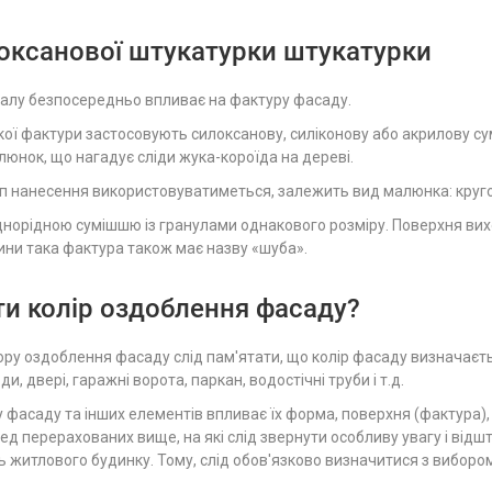
оксанової штукатурки штукатурки
алу безпосередньо впливає на фактуру фасаду.
ої фактури застосовують силоксанову, силіконову або акрилову сум
юнок, що нагадує сліди жука-короїда на дереві.
тип нанесення використовуватиметься, залежить вид малюнка: круго
днорідною сумішшю із гранулами однакового розміру. Поверхня вих
чини така фактура також має назву «шуба».
ти колір оздоблення фасаду?
ору оздоблення фасаду слід пам'ятати, що колір фасаду визначаєтьс
ди, двері, гаражні ворота, паркан, водостічні труби і т.д.
у фасаду та інших елементів впливає їх форма, поверхня (фактура),
д перерахованих вище, на які слід звернути особливу увагу і відш
ь житлового будинку. Тому, слід обов'язково визначитися з вибором 