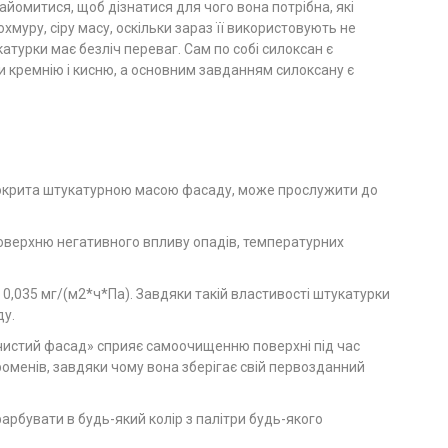
айомитися, щоб дізнатися для чого вона потрібна, які
хмуру, сіру масу, оскільки зараз її використовують не
атурки має безліч переваг. Сам по собі силоксан є
кремнію і кисню, а основним завданням силоксану є
 покрита штукатурною масою фасаду, може прослужити до
оверхню негативного впливу опадів, температурних
 0,035 мг/(м2*ч*Па). Завдяки такій властивості штукатурки
ду.
 «чистий фасад» сприяє самоочищенню поверхні під час
роменів, завдяки чому вона зберігає свій первозданний
арбувати в будь-який колір з палітри будь-якого