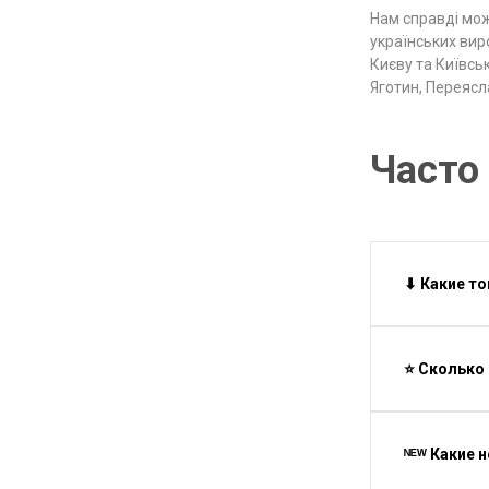
Нам справді мож
українських вир
Києву та Київськ
Яготин, Переясл
Часто
⬇ Какие то
⭐ Сколько 
ᴺᴱᵂ Какие 