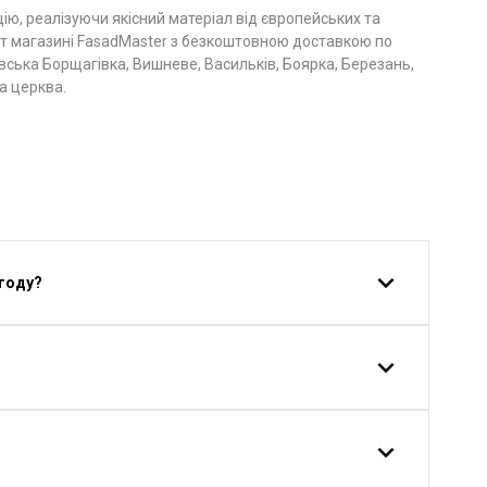
ю, реалізуючи якісний матеріал від європейських та
ет магазині FasadMaster з безкоштовною доставкою по
іївська Борщагівка, Вишневе, Васильків, Боярка, Березань,
а церква.
 году?