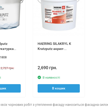
lputz
HAERING SILAKRYL K
укатурка
Kratzputz акрил-
силоксанова штукатурка
1808
25кг
2,690 грн.
2,727 грн.
і
В наявності
ошик
В кошик
я всіх чорнових робіт з утеплення фасаду наноситься фасадна сило