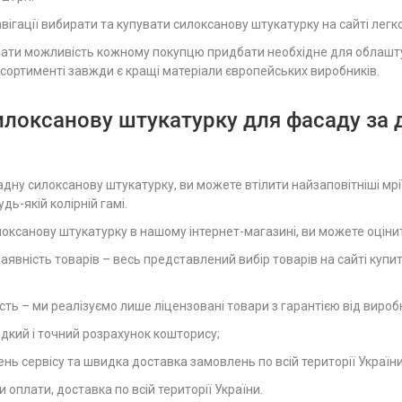
вігації вибирати та купувати силоксанову штукатурку на сайті легк
дати можливість кожному покупцю придбати необхідне для облашту
сортименті завжди є кращі матеріали європейських виробників.
илоксанову штукатурку для фасаду за 
ну силоксанову штукатурку, ви можете втілити найзаповітніші мрії
дь-якій колірній гамі.
ксанову штукатурку в нашому інтернет-магазині, ви можете оцінит
аявність товарів – весь представлений вибір товарів на сайті куп
ість – ми реалізуємо лише ліцензовані товари з гарантією від вироб
кий і точний розрахунок кошторису;
ень сервісу та швидка доставка замовлень по всій території Україн
и оплати, доставка по всій території України.