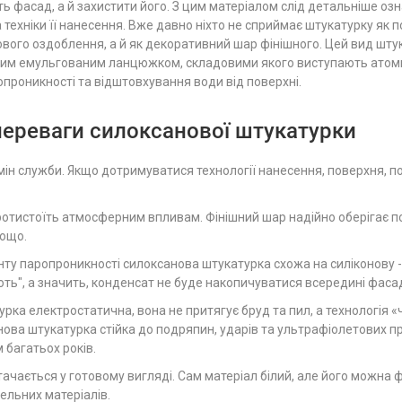
ть фасад, а й захистити його. З цим матеріалом слід детальніше озн
техніки її нанесення. Вже давно ніхто не сприймає штукатурку як по
ового оздоблення, а й як декоративний шар фінішного. Цей вид штук
им емульгованим ланцюжком, складовими якого виступають атоми 
проникності та відштовхування води від поверхні.
переваги силоксанової штукатурки
мін служби. Якщо дотримуватися технології нанесення, поверхня,
отистоїть атмосферним впливам. Фінішний шар надійно оберігає п
тощо.
нту паропроникності силоксанова штукатурка схожа на силіконову -
ють", а значить, конденсат не буде накопичуватися всередині фаса
урка електростатична, вона не притягує бруд та пил, а технологія
нова штукатурка стійка до подряпин, ударів та ультрафіолетових п
 багатьох років.
ачається у готовому вигляді. Сам матеріал білий, але його можна ф
ельних матеріалів.