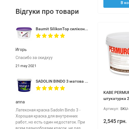
В к
Відгуки про товари
Baumit SilikonTop силіконова штукатурка 25кг
Игорь
Спасибо за скидкуу
21 may 2021
SADOLIN BINDO 3 матова фарба для стель 9л
KABE PERMU
штукатурка 2
anna
Артикул:
SKU-
Латексная краска Sadolin Bindo 3 -
Хорошая краска для внутренних
2,545 грн.
работ, но есть один недостаток. При
всем разнообразии красок, не раз