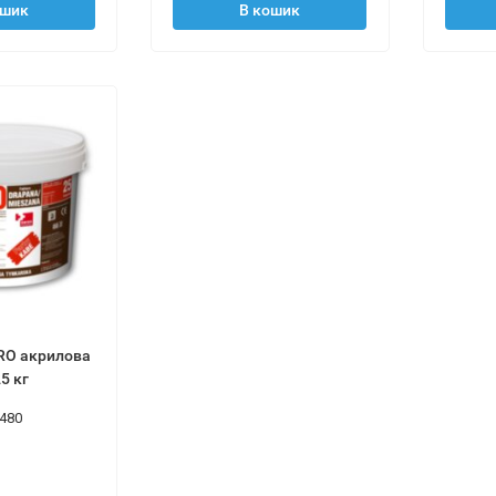
ошик
В кошик
RO акрилова
5 кг
480