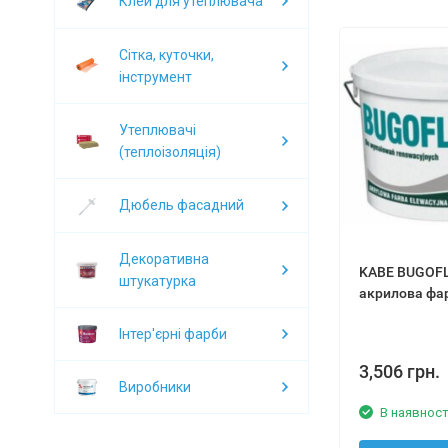
Клей для утеплювача
Сітка, куточки,
інструмент
Утеплювачі
(теплоізоляція)
Дюбель фасадний
Декоративна
KABE BUGOF
штукатурка
акрилова фа
Інтер'єрні фарби
3,506 грн.
Виробники
В наявност