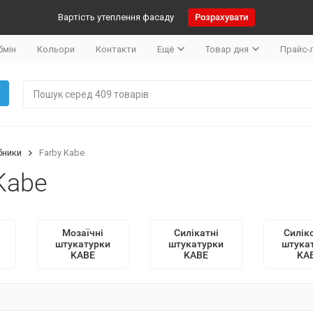
Вартість утеплення фасаду
Розрахувати
бмін
Кольори
Контакти
Ещё
Товар дня
Прайс-
бники
Farby Kabe
Kabe
Мозаїчні
Силікатні
Силік
штукатурки
штукатурки
штука
KABE
KABE
KA