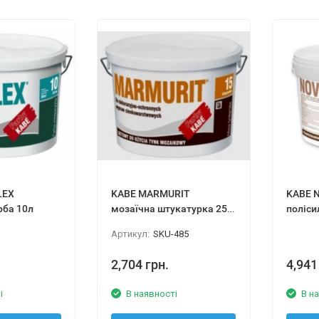
LEX
KABE MARMURIT
KABE N
рба 10л
мозаїчна штукатурка 25
поліси
кг
штукат
Артикул:
SKU-485
2,704 грн.
4,941
і
В наявності
В н