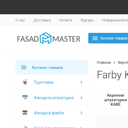
О нас
Доставка
Оплата
Відгуки
Повернення/о
Каталог товарів
Главная
Виро
Каталог товарів
Farby 
Ґрунтовка
Акрилові
Фасадна штукатурка
штукатурки
KABE
Фасадна фарба