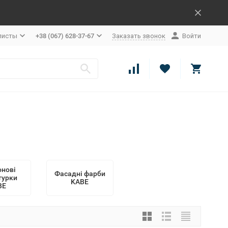
листы
+38 (067) 628-37-67
Заказать звонок
Войти
онові
Фасадні фарби
турки
KABE
BE