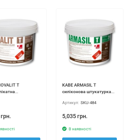
OVALIT T
KABE ARMASIL T
лікатна
силіконова штукатурка
урка 25 кг
25 кг
Артикул:
SKU-484
 грн.
5,035 грн.
аявності
В наявності