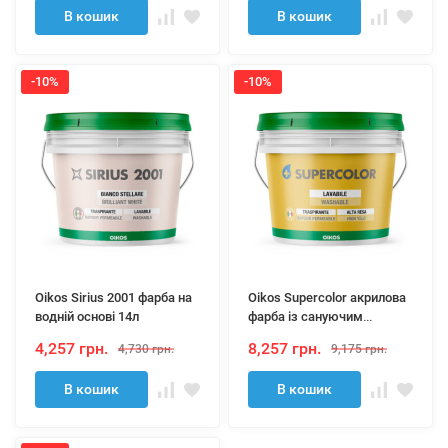
В кошик
В кошик
-10%
-10%
Oikos Sirius 2001 фарба на
Oikos Supercolor акрилова
водній основі 14л
фарба із сануючим
ефектом 10л
4,257 грн.
8,257 грн.
4,730 грн.
9,175 грн.
В кошик
В кошик