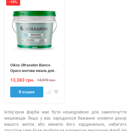
-10%
Oikos Ultrasaten Bianco
Opaco матова емаль для
стін 10л
13,383 грн.
14,870 грн.
В кошик
Інтер'єрна фарба має бути нешкідливою для самопочуття
мешканців. Якщо у вас зародилося бажання оновити декор
вашого житла або змінити його кардинально, набагато
простіше таке буде зробити за допомогою внутрішніх фарб. На