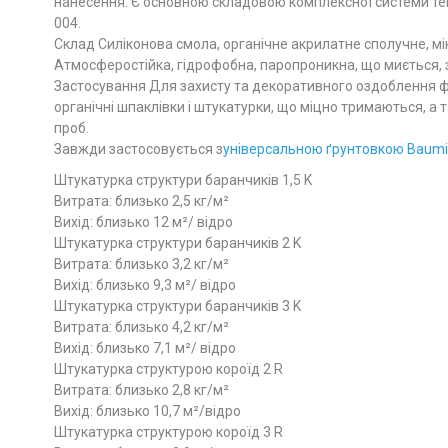
нанесення. Є основною складовою комплексної системи тепл
004.
Склад Силіконова смола, органічне акрилатне сполучне, мі
Атмосферостійка, гідрофобна, паропроникна, що миється, з
Застосування Для захисту та декоративного оздоблення фасад
органічні шпаклівки і штукатурки, що міцно тримаються, а т
проб.
Завжди застосовується з
універсальною ґрунтовкою Baumit
Штукатурка структури баранчиків 1,5 K
Витрата: близько 2,5 кг/м²
Вихід: близько 12 м²/ відро
Штукатурка структури баранчиків 2 K
Витрата: близько 3,2 кг/м²
Вихід: близько 9,3 м²/ відро
Штукатурка структури баранчиків 3 K
Витрата: близько 4,2 кг/м²
Вихід: близько 7,1 м²/ відро
Штукатурка структурою короїд 2 R
Витрата: близько 2,8 кг/м²
Вихід: близько 10,7 м²/відро
Штукатурка структурою короїд 3 R