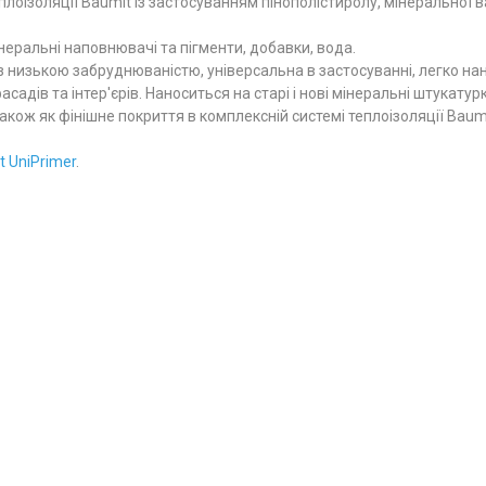
оізоляції Baumit із застосуванням пінополістиролу, мінеральної в
неральні наповнювачі та пігменти, добавки, вода.
 низькою забруднюваністю, універсальна в застосуванні, легко на
ів та інтер'єрів. Наноситься на старі і нові мінеральні штукатурки
акож як фінішне покриття в комплексній системі теплоізоляції Baum
 UniPrimer
.