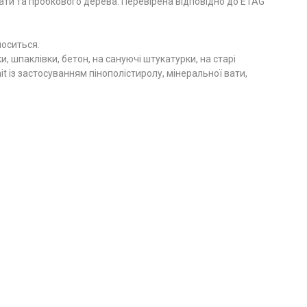
ати та пробкового дерева. Перевірена відповідно до ETAG
носиться.
, шпаклівки, бетон, на сануючі штукатурки, на старі
it із застосуванням пінополістиролу, мінеральної вати,