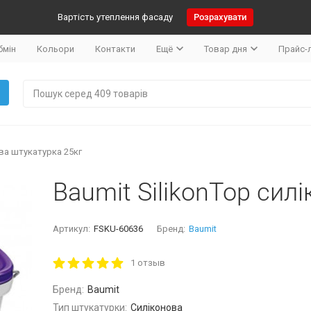
Вартість утеплення фасаду
Розрахувати
бмін
Кольори
Контакти
Ещё
Товар дня
Прайс-
ова штукатурка 25кг
Baumit SilikonTop сил
Артикул:
FSKU-60636
Бренд:
Baumit
1 отзыв
Бренд:
Baumit
Тип штукатурки:
Силіконова