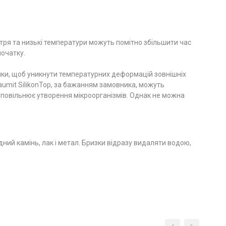
ітря та низькі температури можуть помітно збільшити час
початку.
інки, щоб уникнути температурних деформацій зовнішніх
aumit SilikonTop, за бажанням замовника, можуть
уповільнює утворення мікроорганізмів. Однак не можна
дний камінь, лак і метал. Бризки відразу видаляти водою,