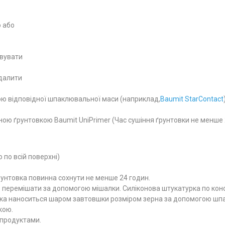
ю або
овувати
идалити
ю відповідної шпаклювальної маси (наприклад,
Baumit StarContact
ою ґрунтовкою Baumit UniPrimer (Час сушіння ґрунтовки не менше 
 по всій поверхні)
унтовка повинна сохнути не менше 24 годин.
перемішати за допомогою мішалки. Силіконова штукатурка по конси
рка наноситься шаром завтовшки розміром зерна за допомогою шпа
кою.
 продуктами.