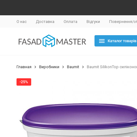
О нас
Доставка
Оплата
Відгуки
Повернення/о
Каталог товарів
Главная
Виробники
Baumit
Baumit SilikonTop силікон
-25%