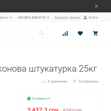
листы
+38 (067) 628-37-67
Заказать звонок
Войти
іконова штукатурка 25кг
К сравнению
В избранное
В наявності
3,437.3 грн.
4,583 грн.