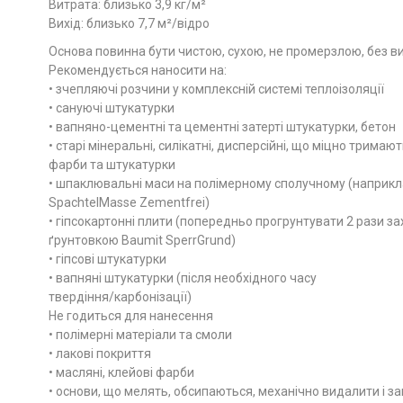
Витрата: близько 3,9 кг/м²
Вихід: близько 7,7 м²/відро
Основа повинна бути чистою, сухою, не промерзлою, без виц
Рекомендується наносити на:
• зчепляючі розчини у комплексній системі теплоізоляції
• сануючі штукатурки
• вапняно-цементні та цементні затерті штукатурки, бетон
• старі мінеральні, силікатні, дисперсійні, що міцно тримают
фарби та штукатурки
• шпаклювальні маси на полімерному сполучному (наприкл
SpachtelMasse Zementfrei)
• гіпсокартонні плити (попередньо прогрунтувати 2 рази з
ґрунтовкою Baumit SperrGrund)
• гіпсові штукатурки
• вапняні штукатурки (після необхідного часу
твердіння/карбонізації)
Не годиться для нанесення
• полімерні матеріали та смоли
• лакові покриття
• масляні, клейові фарби
• основи, що мелять, обсипаються, механічно видалити і за