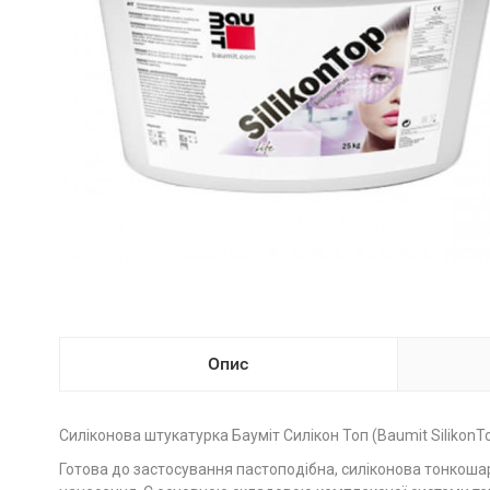
Опис
Силіконова штукатурка Бауміт Силікон Топ (Baumit SilikonTo
Готова до застосування пастоподібна, силіконова тонкошар