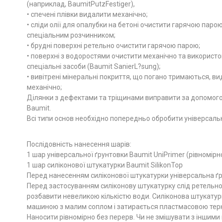
(наприклад, BaumitPutzFestiger),
• спечені плівки видалити механічно;
• сліди олії для опалубки на бетоні очистити гарячою паро
спеціальним розчинником;
• брудні поверхні ретельно очистити гарячою парою;
• поверхні з водоростями очистити механічно та використ
спеціальні засоби (Baumit SanierL?sung);
• вивітрені мінеральні покриття, що погано тримаються, в
механічно;
Ділянки з дефектами та тріщинами виправити за допомого
Baumit.
Всі типи основ необхідно попередньо обробити універсальн
Послідовність нанесення шарів:
1 шар універсальної ґрунтовки Baumit UniPrimer (рівномірно
1 шар силіконової штукатурки Baumit SilikonTop
Перед нанесенням силіконової штукатурки універсальна ґр
Перед застосуванням силіконову штукатурку слід ретельно 
розбавити невеликою кількістю води. Силіконова штукату
машиною з малим соплом і затирається пластмасовою тер
Наносити рівномірно без перерв. Чи не змішувати з іншими