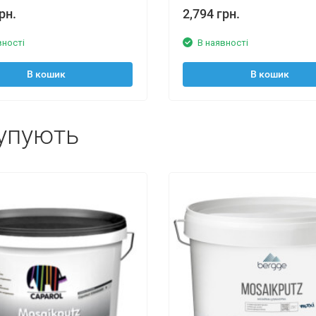
рн.
2,794 грн.
вності
В наявності
В кошик
В кошик
упують