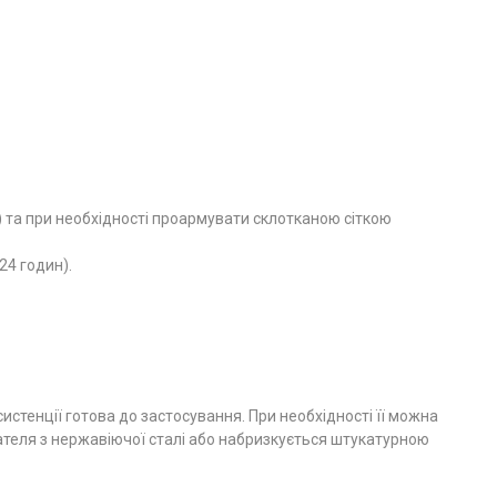
) та при необхідності проармувати склотканою сіткою
24 годин).
стенції готова до застосування. При необхідності її можна
теля з нержавіючої сталі або набризкується штукатурною