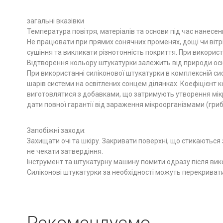
загальні вказівки
Температура повітря, матеріалів та основи під час нанесен
Не працювати при прямих сонячних променях, дощі чи вітрі 
сушіння та викликати різнотонність покриття. При використ
Відтворення кольору штукатурки залежить від природи осно
При використанні силіконової штукатурки в комплексній си
шарів системи на освітлених сонцем ділянках. Коефіцієнт 
виготовлятися з добавками, що затримують утворення мікр
дати повної гарантії від зараження мікроорганізмами (гри
Запобіжні заходи:
Захищати очі та шкіру. Закривати поверхні, що стикаються 
не чекати затвердіння.
Інструмент та штукатурну машину помити одразу після вик
Силіконові штукатурки за необхідності можуть перекриват