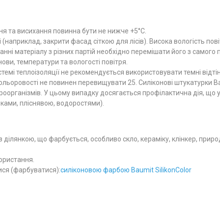
ня та висихання повинна бути не нижче +5°С.
(наприклад, закрити фасад сіткою для лісів). Висока вологість пов
анні матеріалу з різних партій необхідно перемішати його з самого 
ви, температури та вологості повітря.
стемі теплоізоляції не рекомендується використовувати темні відт
кольоровості не повинен перевищувати 25. Силіконові штукатурки B
оорганізмів. У цьому випадку досягається профілактична дія, що 
бками, пліснявою, водоростями).
з ділянкою, що фарбується, особливо скло, кераміку, клінкер, приро
ористання.
ися (фарбуватися):
силіконовою фарбою Baumit SilikonColor