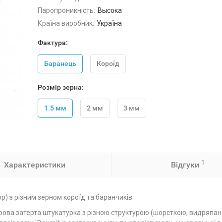
Паропроникність:
Высока
Країна виробник:
Україна
Фактура:
Баранець
Короїд
Розмір зерна:
1.5 мм
2 мм
3 мм
1
Характеристики
Відгуки
p) з різним зерном короїд та баранчиків.
ова затерта штукатурка з різною структурою (шорсткою, видряпаною