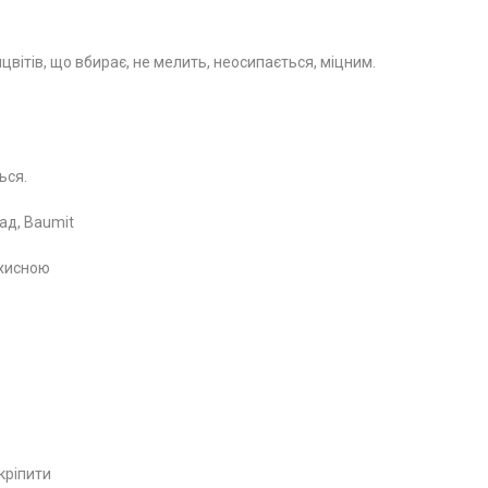
вітів, що вбирає, не мелить, неосипається, міцним.
ься.
ад, Baumit
ахисною
кріпити