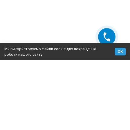
Ми використовуємо файли cookie для покращення
OK
роботи нашого сайту.
2009-2026 © Fasad Master — утеплення фасадів, постачання
матеріалів для утеплення фасадів
+38 (067) 628-37-67
+38 (067) 628-37-67