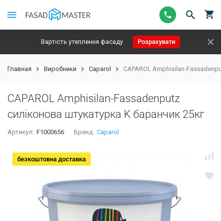
Вартість утеплення фасаду
Розрахувати
Главная
Виробники
Caparol
CAPAROL Amphisilan-Fassadenpu
CAPAROL Amphisilan-Fassadenputz
силіконова штукатурка K баранчик 25кг
Артикул:
F1000656
Бренд:
Caparol
безкоштовна доставка