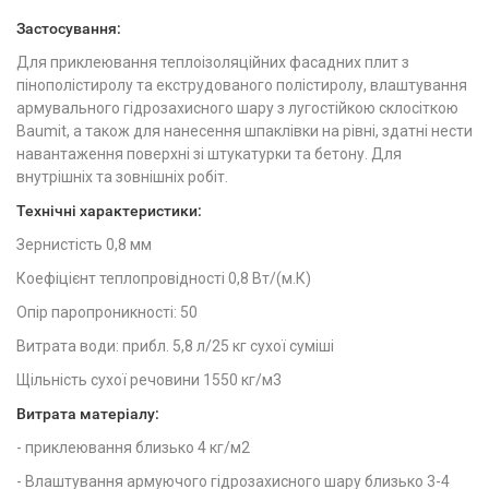
Застосування:
Для приклеювання теплоізоляційних фасадних плит з
пінополістиролу та екструдованого полістиролу, влаштування
армувального гідрозахисного шару з лугостійкою склосіткою
Baumit, а також для нанесення шпаклівки на рівні, здатні нести
навантаження поверхні зі штукатурки та бетону. Для
внутрішніх та зовнішніх робіт.
Технічні характеристики:
Зернистість 0,8 мм
Коефіцієнт теплопровідності 0,8 Вт/(м.К)
Опір паропроникності: 50
Витрата води: прибл. 5,8 л/25 кг сухої суміші
Щільність сухої речовини 1550 кг/м3
Витрата матеріалу:
- приклеювання близько 4 кг/м2
- Влаштування армуючого гідрозахисного шару близько 3-4