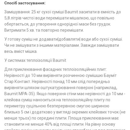
Спосіб застосування:
Замішування: 25 кг сухої суміші Baumit засипати в ємність до
5,8 літрів чистої води перемішати мішалкою, що повільно
обертається, до утворення однорідної маси без грудок.
Витримати 5 хв. та повторно перемішати.
У готову суміш не додавати|добавляти| води або сухої суміші.
Чи не змішувати з іншими матеріалами. Завжди замішувати
весь вміст мішка.
У системах теплоізоляції Baumit
Для приклеювання фасадних теплоізоляційних плит:
Нерівності до 10 мм вирівняти розчинною сумішшю Бауміт
Стар Контакт. Нерівності понад 10 мм слід попередньо
вирівняти шляхом оштукатурювання поверхні (наприклад,
Baumit MPA-35). Якщо поверхня стіни має нерівності до 10 мм -
клейова суміш наноситься на теплоізоляційну плиту по
периметру суцільною безперервною смугою шириною
близько 5 см і додатково у вигляді окремих клейових точок (не
менше трьох) по середині плити. Площа приклеювання має
становити не менше 40% від площі плити. На рівну основу