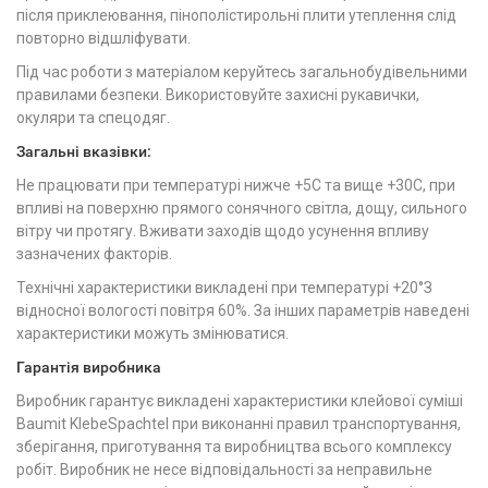
після приклеювання, пінополістирольні плити утеплення слід
повторно відшліфувати.
Під час роботи з матеріалом керуйтесь загальнобудівельними
правилами безпеки. Використовуйте захисні рукавички,
окуляри та спецодяг.
Загальні вказівки:
Не працювати при температурі нижче +5С та вище +30С, при
впливі на поверхню прямого сонячного світла, дощу, сильного
вітру чи протягу. Вживати заходів щодо усунення впливу
зазначених факторів.
Технічні характеристики викладені при температурі +20°З
відносної вологості повітря 60%. За інших параметрів наведені
характеристики можуть змінюватися.
Гарантія виробника
Виробник гарантує викладені характеристики клейової суміші
Baumit KlebeSpachtel при виконанні правил транспортування,
зберігання, приготування та виробництва всього комплексу
робіт. Виробник не несе відповідальності за неправильне