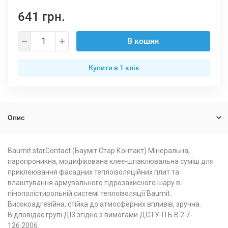
641 грн.
В кошик
Купити в 1 клiк
Опис
Baumit starContact (Бауміт Стар Контакт) Мінеральна,
паропроникна, модифікована клеє-шпаклювальна суміш для
приклеювання фасадних теплоізоляційних плит та
влаштування армувального гідрозахисного шару в
пінополістирольній системі теплоізоляції Baumit..
Високоадгезійна, стійка до атмосферних впливів, зручна.
Відповідає групі ДІ3 згідно з вимогами ДСТУ-П Б В.2.7-
126:2006.