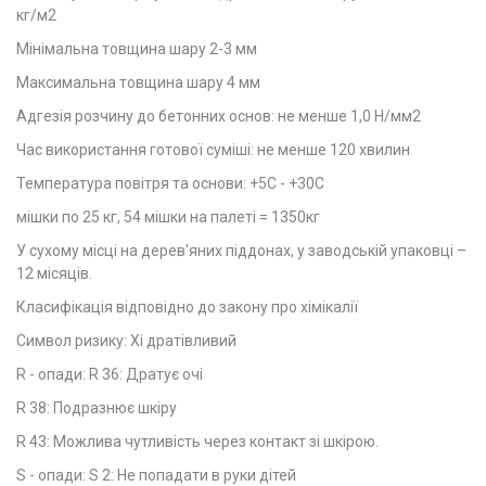
кг/м2
Мінімальна товщина шару 2-3 мм
Максимальна товщина шару 4 мм
Адгезія розчину до бетонних основ: не менше 1,0 Н/мм2
Час використання готової суміші: не менше 120 хвилин
Температура повітря та основи: +5С - +30С
мішки по 25 кг, 54 мішки на палеті = 1350кг
У сухому місці на дерев'яних піддонах, у заводській упаковці –
12 місяців.
Класифікація відповідно до закону про хімікалії
Символ ризику: Xi дратівливий
R - опади: R 36: Дратує очі
R 38: Подразнює шкіру
R 43: Можлива чутливість через контакт зі шкірою.
S - опади: S 2: Не попадати в руки дітей