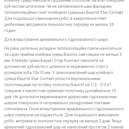
клейову суміш наносити суцільним способом: на всю поверхню
зубчастим шпателем. Чи не заповнювати шви фасадних
теплоізоляційних плит клейовою сумішшю Baumit Star Contakt.
Для подальшого виконання робіт із закріплення плит
дюбелями, витримати технологічну перерву не менше 24
годин.
Для влаштування армувального гідрозахисного шару:
На рівні, ретельно укладені теплоізоляційні плити наноситься
за один прийом клейова суміш Baumit, завтовшки не менше 3
мм. Клейову суміш Бауміт Стар Контакт наносити за
допомогою зубчастого шпателя із нержавіючої сталі з
розміром зуба 10х10 мм. У свіжонанесений шар клейової
суміші Baumit Star Contakt укласти вертикальними
полотнищами лугостійку склосітку Baumit на 1/2 - 2/3 е?
товщини з нахлестом суміжних полотнищ щонайменше 10
див. Не допускати вирівнювання армуючим гідрозахисним
шаром поверхонь із неправильно укладеними плитами
утеплювача. Після влаштування армувального гідрозахисного
шару поверхня загладжується. Для подальшого виконання
робіт, витримати технологічну перерву не менше 3 днів. Якщо
армуючий гідрозахисний шар не нанесений протягом 2 тижнів