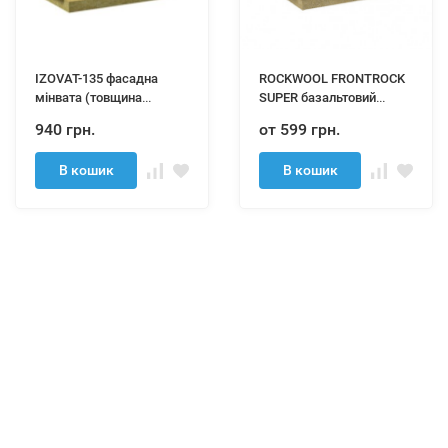
IZOVAT-135 фасадна
ROCKWOOL FRONTROCK
мінвата (товщина
SUPER базальтовий
100мм) уп.
утеплювач м²
940 грн.
от 599 грн.
В кошик
В кошик