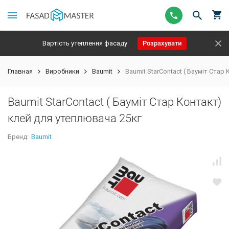
Вартість утеплення фасаду
Розрахувати
Главная
Виробники
Baumit
Baumit StarContact ( Бауміт Стар
Baumit StarContact ( Бауміт Стар Контакт)
клей для утеплювача 25кг
Бренд:
Baumit