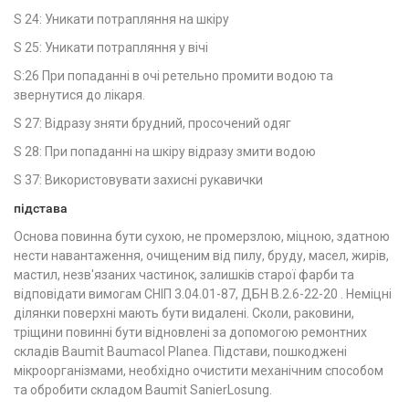
S 24: Уникати потрапляння на шкіру
S 25: Уникати потрапляння у вічі
S:26 При попаданні в очі ретельно промити водою та
звернутися до лікаря.
S 27: Відразу зняти брудний, просочений одяг
S 28: При попаданні на шкіру відразу змити водою
S 37: Використовувати захисні рукавички
підстава
Основа повинна бути сухою, не промерзлою, міцною, здатною
нести навантаження, очищеним від пилу, бруду, масел, жирів,
мастил, незв'язаних частинок, залишків старої фарби та
відповідати вимогам СНІП 3.04.01-87, ДБН В.2.6-22-20 . Неміцні
ділянки поверхні мають бути видалені. Сколи, раковини,
тріщини повинні бути відновлені за допомогою ремонтних
складів Baumit Baumacol Planea. Підстави, пошкоджені
мікроорганізмами, необхідно очистити механічним способом
та обробити складом Baumit SanierLosung.