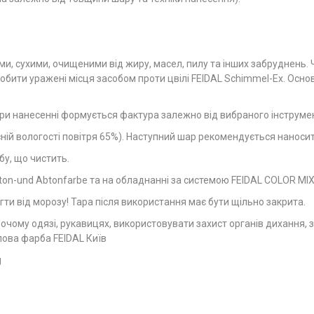
ими, сухими, очищеними від жиру, масел, пилу та інших забруднень.
обити уражені місця засобом проти цвілі FEIDAL Schimmel-Ex. Осн
ри нанесенні формується фактура залежно від вибраного інструмен
сній вологості повітря 65%). Наступний шар рекомендується наносит
у, що чистить.
ton-und Abtоnfarbe та на обладнанні за системою FEIDAL COLOR MIX
егти від морозу! Тара після використання має бути щільно закрита.
чому одязі, рукавицях, використовувати захист органів дихання, зор
лова фарба FEIDAL Київ
g