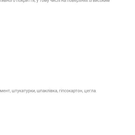
тивного покриття, у тому числі на поверхнях із високим
мент, штукатурки, шпаклівка, гіпсокартон, цегла.