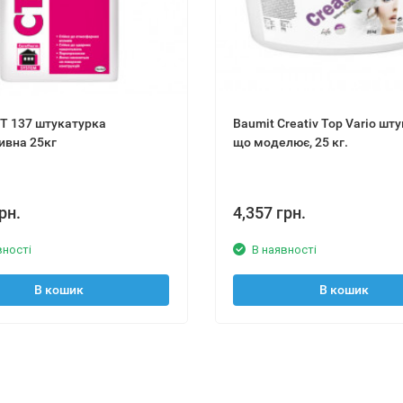
СТ 137 штукатурка
Baumit Creativ Top Vario шт
ивна 25кг
що моделює, 25 кг.
рн.
4,357 грн.
вності
В наявності
В кошик
В кошик