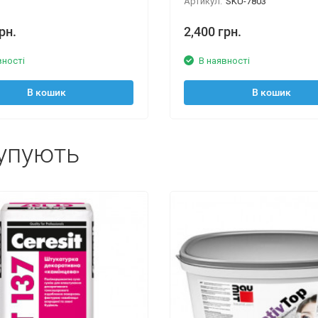
Артикул:
SKU-7803
рн.
2,400 грн.
вності
В наявності
В кошик
В кошик
упують