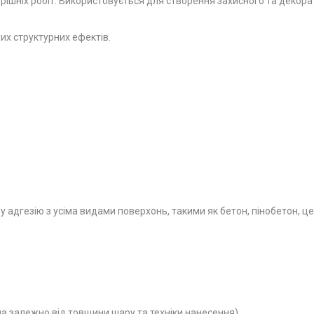
трішніх робіт. Використовується для створення захисного та декора
их структурних ефектів.
ну адгезію з усіма видами поверхонь, такими як бетон, пінобетон, це
на залежно від товщини шару та техніки нанесення).