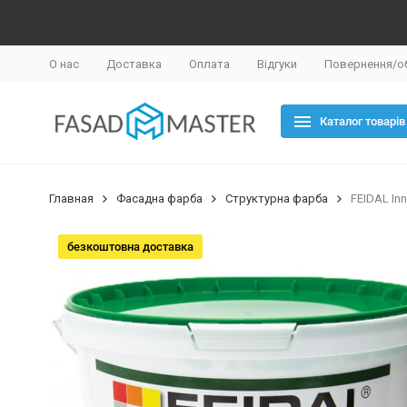
О нас
Доставка
Оплата
Відгуки
Повернення/о
Каталог товарів
Главная
Фасадна фарба
Структурна фарба
FEIDAL In
безкоштовна доставка