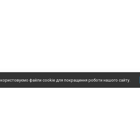
користовуємо файли cookie для покращення роботи нашого сайту.
аталог
Інформація
Доп
рунтовка
О нас
Подб
асадна штукатурка
Доставка
Конт
асадна фарба
Оплата
Блог
лей для утеплювача
Відгуки
Отз