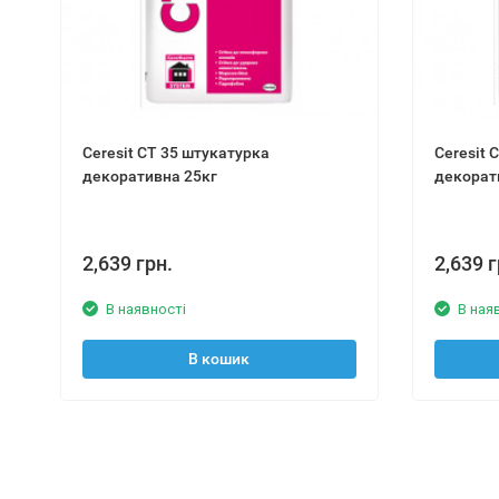
Ceresit СТ 35 штукатурка
Ceresit 
декоративна 25кг
декорат
2,639 грн.
2,639 г
В наявності
В ная
В кошик