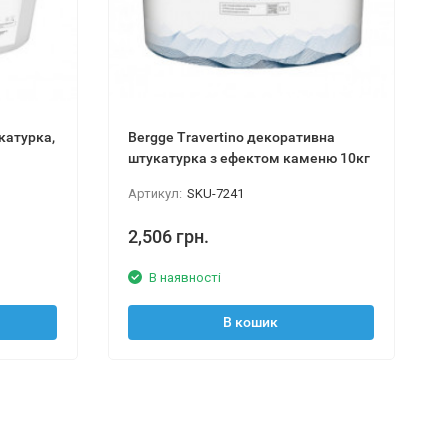
укатурка,
Bergge Travertino декоративна
штукатурка з ефектом каменю 10кг
Артикул:
SKU-7241
2,506 грн.
В наявності
В кошик