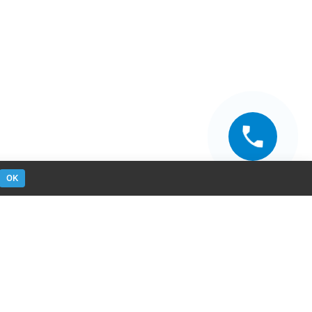
OK
омога
Контакти
ор цвета
+38 (067) 628-37-67
акты
+38 (067) 628-37-67
Консультації технолога
Замовити дзвінок
ывы
вулиця Деміївська, буд. 29, Київ,