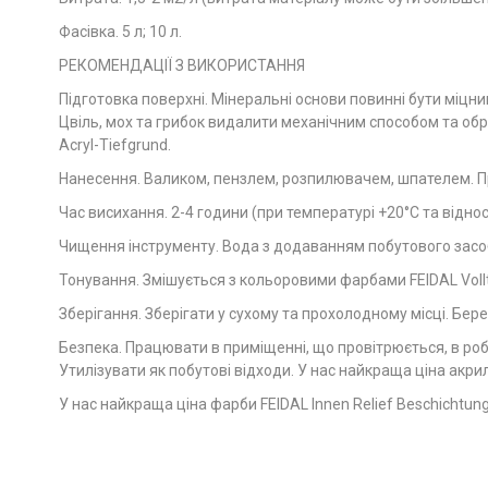
Фасівка. 5 л; 10 л.
РЕКОМЕНДАЦІЇ З ВИКОРИСТАННЯ
Підготовка поверхні. Мінеральні основи повинні бути міцн
Цвіль, мох та грибок видалити механічним способом та обр
Acryl-Tiefgrund.
Нанесення. Валиком, пензлем, розпилювачем, шпателем. П
Час висихання. 2-4 години (при температурі +20°С та відно
Чищення інструменту. Вода з додаванням побутового засоб
Тонування. Змішується з кольоровими фарбами FEIDAL Voll
Зберігання. Зберігати у сухому та прохолодному місці. Бер
Безпека. Працювати в приміщенні, що провітрюється, в робо
Утилізувати як побутові відходи. У нас найкраща ціна акри
У нас найкраща ціна фарби FEIDAL Innen Relief Beschichtun