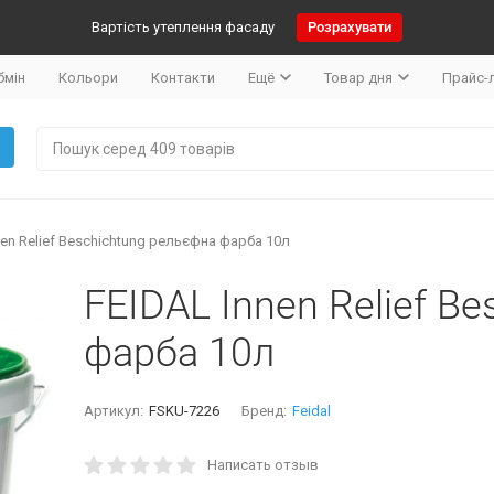
Вартість утеплення фасаду
Розрахувати
бмін
Кольори
Контакти
Ещё
Товар дня
Прайс-
nen Relief Beschichtung рельєфна фарба 10л
FEIDAL Innen Relief B
фарба 10л
Артикул:
FSKU-7226
Бренд:
Feidal
Написать отзыв