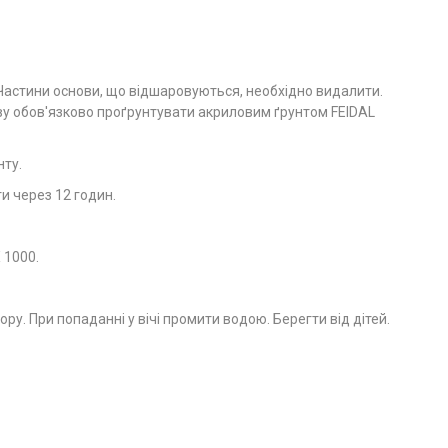
 Частини основи, що відшаровуються, необхідно видалити.
ову обов'язково проґрунтувати акриловим ґрунтом FEIDAL
ту.
и через 12 годин.
 1000.
у. При попаданні у вічі промити водою. Берегти від дітей.