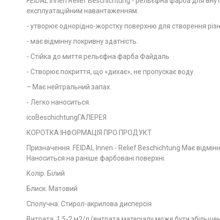
FEIDAL Innen Relief Beschichtung - рельєфна фарба для вну
експлуатаційним навантаженням.
- утворює однорідно-жорстку поверхню для створення різн
- має відмінну покривну здатність.
- Стійка до миття рельєфна фарба Файдаль
- Створює покриття, що «дихає», не пропускає воду.
– Має нейтральний запах.
- Легко наноситься.
icoBeschichtungГАЛЕРЕЯ
КОРОТКА ІНФОРМАЦІЯ ПРО ПРОДУКТ
Призначення. FEIDAL Innen - Relief Beschichtung Має відмін
Наноситься на раніше фарбовані поверхні.
Колір. Білий
Блиск. Матовий
Сполучна. Стирол-акрилова дисперсія
Витрата. 1,5-2 м2/л (витрата матеріалу може бути збільше