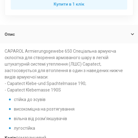
Купити в 1 клiк
Опис
CAPAROL Armierungsgewebe 650 Спеціальна армуюча
склосітка для створення армованого шару в легкій
штукатурній системі утеплення (ЛШС) Capatect,
застосовується для втоплення в один з наведених нижче
видів армуючої маси:
- Capatect Klebe-und Spachtelmasse 190;
- Capatect Klebemasse 190S
стійка до зсувів
високоміцна на розтягування
вільна від розм'якшувачів
лугостійка
Колір
помаранчевий