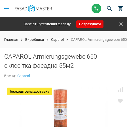
Вартість утеплення фасаду
Розрахувати
Главная
Виробники
Caparol
CAPAROL Armierungsgewebe 650
CAPAROL Armierungsgewebe 650
склосітка фасадна 55м2
Бренд:
Caparol
безкоштовна доставка