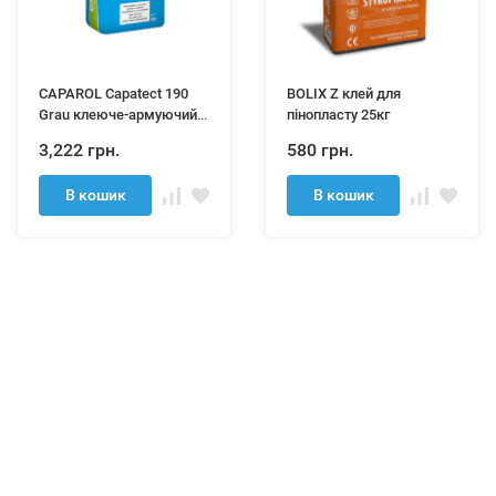
CAPAROL Capatect 190
BOLIX Z клей для
Grau клеюче-армуючий
пінопласту 25кг
розчин 25кг
3,222 грн.
580 грн.
В кошик
В кошик