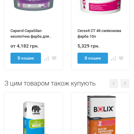
Caparol CapaSilan
Ceresit СТ 48 силіконова
екологічна фарба для
фарба 10л
інтер'єру
от 4,182 грн.
5,329 грн.
В кошик
В кошик
З цим товаром також купують