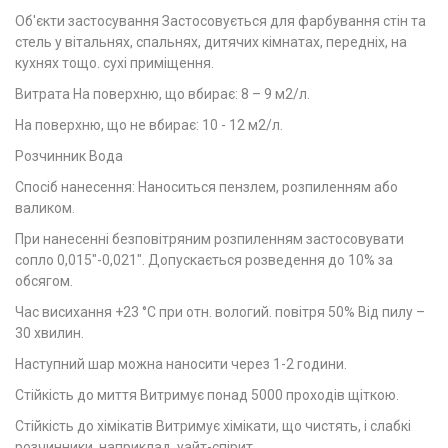
Об'єкти застосування Застосовується для фарбування стін та
стель у вітальнях, спальнях, дитячих кімнатах, передніх, на
кухнях тощо. сухі приміщення.
Витрата На поверхню, що вбирає: 8 – 9 м2/л.
На поверхню, що не вбирає: 10 - 12 м2/л.
Розчинник Вода
Спосіб нанесення: Наноситься пензлем, розпиленням або
валиком.
При нанесенні безповітряним розпиленням застосовувати
сопло 0,015"-0,021". Допускається розведення до 10% за
обсягом.
Час висихання +23 °C при отн. вологий. повітря 50% Від пилу –
30 хвилин.
Наступний шар можна наносити через 1-2 години.
Стійкість до миття Витримує понад 5000 проходів щіткою.
Стійкість до хімікатів Витримує хімікати, що чистять, і слабкі
розчинники, наприклад, уайт-спірит.