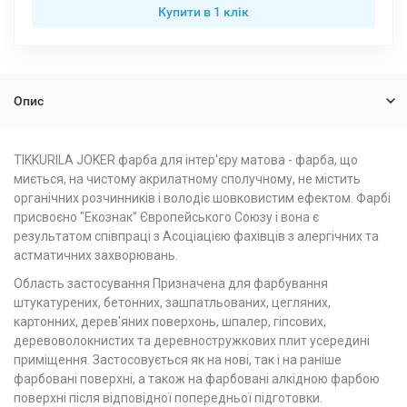
Купити в 1 клiк
Опис
TIKKURILA JOKER фарба для інтер'єру матова - фарба, що
миється, на чистому акрилатному сполучному, не містить
органічних розчинників і володіє шовковистим ефектом. Фарбі
присвоєно "Екознак" Європейського Союзу і вона є
результатом співпраці з Асоціацією фахівців з алергічних та
астматичних захворювань.
Область застосування Призначена для фарбування
штукатурених, бетонних, зашпатльованих, цегляних,
картонних, дерев'яних поверхонь, шпалер, гіпсових,
деревоволокнистих та деревностружкових плит усередині
приміщення. Застосовується як на нові, так і на раніше
фарбовані поверхні, а також на фарбовані алкідною фарбою
поверхні після відповідної попередньої підготовки.