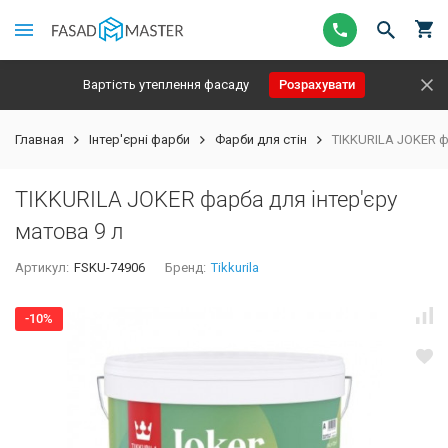
Вартість утеплення фасаду
Розрахувати
Главная
Інтер'єрні фарби
Фарби для стін
TIKKURILA JOKER ф
TIKKURILA JOKER фарба для інтер'єру
матова 9 л
Артикул:
FSKU-74906
Бренд:
Tikkurila
-10%