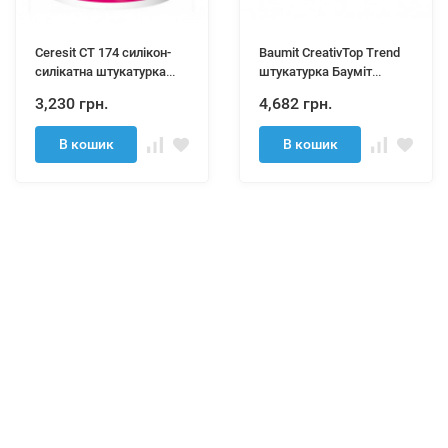
Ceresit CT 174 силікон-
Baumit CreativTop Trend
силікатна штукатурка
штукатурка Бауміт
25кг
КреативТоп Тренд (зерно
3,230 грн.
4,682 грн.
3 мм) 25 кг
В кошик
В кошик