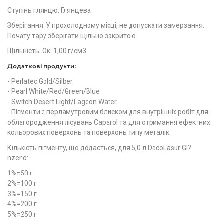
Ступінь глянцю: Глянцева
Зберігання: У прохолодному місці, не допускати замерзання.
Почату тару зберігати щільно закритою.
Щільність: Ок. 1,00 г/см3
Додаткові продукти:
- Perlatec Gold/Silber
- Pearl White/Red/Green/Blue
- Switch Desert Light/Lagoon Water
- Пігменти з перламутровим блиском для внутрішніх робіт для
облагородження лісувань Caparol та для отримання ефектних
кольорових поверхонь та поверхонь типу металік.
Кількість пігменту, що додається, для 5,0 л DecoLasur Gl?
nzend:
1%=50 г
2%=100 г
3%=150 г
4%=200 г
5%=250 г