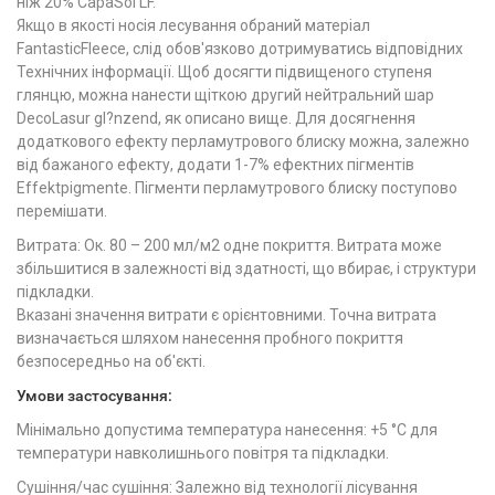
ніж 20% CapaSol LF.
Якщо в якості носія лесування обраний матеріал
FantasticFleece, слід обов'язково дотримуватись відповідних
Технічних інформації. Щоб досягти підвищеного ступеня
глянцю, можна нанести щіткою другий нейтральний шар
DecoLasur gl?nzend, як описано вище. Для досягнення
додаткового ефекту перламутрового блиску можна, залежно
від бажаного ефекту, додати 1-7% ефектних пігментів
Effektpigmente. Пігменти перламутрового блиску поступово
перемішати.
Витрата: Ок. 80 – 200 мл/м2 одне покриття. Витрата може
збільшитися в залежності від здатності, що вбирає, і структури
підкладки.
Вказані значення витрати є орієнтовними. Точна витрата
визначається шляхом нанесення пробного покриття
безпосередньо на об'єкті.
Умови застосування:
Мінімально допустима температура нанесення: +5 °C для
температури навколишнього повітря та підкладки.
Сушіння/час сушіння: Залежно від технології лісування