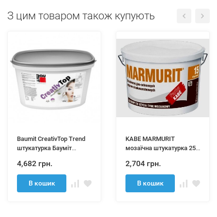
З цим товаром також купують
Baumit CreativTop Trend
KABE MARMURIT
штукатурка Бауміт
мозаїчна штукатурка 25
КреативТоп Тренд (зерно
кг
4,682 грн.
2,704 грн.
3 мм) 25 кг
В кошик
В кошик