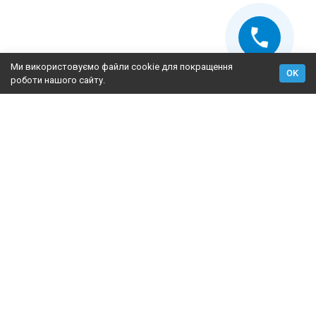
Ми використовуємо файли cookie для покращення
OK
роботи нашого сайту.
2009-2026 © Fasad Master — утеплення фасадів, постачання
матеріалів для утеплення фасадів
+38 (067) 628-37-67
+38 (067) 628-37-67
Консультації технолога