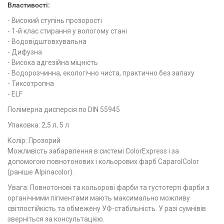
Властивості:
- Високий ступінь прозорості
- 1-й клас стирання у вологому стані
- Водовідштовхувальна
- Дифузна
- Висока адгезійна міцність
- Водорозчинна, екологічно чиста, практично без запаху
- Тиксотропна
- ELF
Полімерна дисперсія по DIN 55945
Упаковка: 2,5 л, 5 л
Колір: Прозорий
Можливість забарвлення в системі ColorExpress і за
допомогою повнотонових і кольорових фарб CaparolColor
(раніше Alpinacolor).
Увага: Повнотонові та кольорові фарби та густотерті фарби з
органічними пігментами мають максимально можливу
світлостійкість та обмежену УФ-стабільність. У разі сумнівів
зверніться за консультацією.