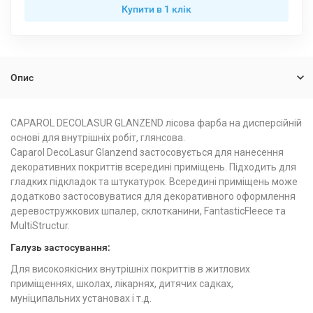
Купити в 1 клiк
Опис
CAPAROL DECOLASUR GLANZEND лісова фарба на дисперсійній
основі для внутрішніх робіт, глянсова.
Caparol DecoLasur Glanzend застосовується для нанесення
декоративних покриттів всередині приміщень. Підходить для
гладких підкладок та штукатурок. Всередині приміщень може
додатково застосовуватися для декоративного оформлення
деревостружкових шпалер, склотканини, FantasticFleece та
MultiStructur.
Галузь застосування:
Для високоякісних внутрішніх покриттів в житлових
приміщеннях, школах, лікарнях, дитячих садках,
муніципальних установах і т.д.