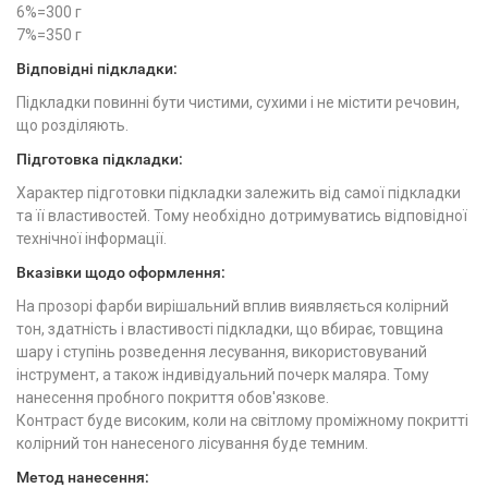
6%=300 г
7%=350 г
Відповідні підкладки:
Підкладки повинні бути чистими, сухими і не містити речовин,
що розділяють.
Підготовка підкладки:
Характер підготовки підкладки залежить від самої підкладки
та її властивостей. Тому необхідно дотримуватись відповідної
технічної інформації.
Вказівки щодо оформлення:
На прозорі фарби вирішальний вплив виявляється колірний
тон, здатність і властивості підкладки, що вбирає, товщина
шару і ступінь розведення лесування, використовуваний
інструмент, а також індивідуальний почерк маляра. Тому
нанесення пробного покриття обов'язкове.
Контраст буде високим, коли на світлому проміжному покритті
колірний тон нанесеного лісування буде темним.
Метод нанесення: