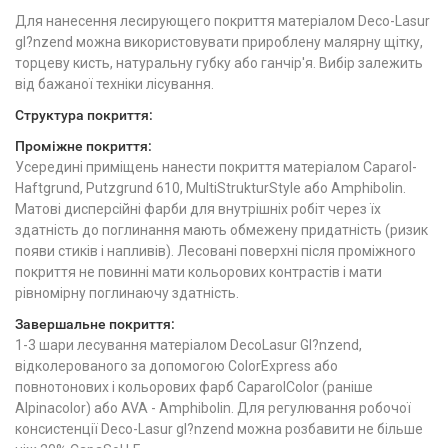
Для нанесення лесирующего покриття матеріалом Deco-Lasur
gl?nzend можна використовувати прироблену малярну щітку,
торцеву кисть, натуральну губку або ганчір'я. Вибір залежить
від бажаної техніки лісування.
Структура покриття:
Проміжне покриття:
Усередині приміщень нанести покриття матеріалом Caparol-
Haftgrund, Putzgrund 610, MultiStrukturStyle або Amphibolin.
Матові дисперсійні фарби для внутрішніх робіт через їх
здатність до поглинання мають обмежену придатність (ризик
появи стиків і напливів). Лесовані поверхні після проміжного
покриття не повинні мати кольорових контрастів і мати
рівномірну поглинаючу здатність.
Завершальне покриття:
1-3 шари лесування матеріалом DecoLasur Gl?nzend,
відколерованого за допомогою ColorExpress або
повнотонових і кольорових фарб CaparolColor (раніше
Alpinacolor) або AVA - Amphibolin. Для регулювання робочої
консистенції Deco-Lasur gl?nzend можна розбавити не більше