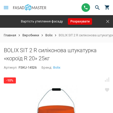
Вартість утеплення фасаду
Розрахувати
Главная
Виробники
Bolix
BOLIX SIT 2 R силіконова штукатурк
BOLIX SIT 2 R силіконова штукатурка
«короїд R 20» 25кг
Артикул:
FSKU-14526
Бренд:
Bolix
-10%