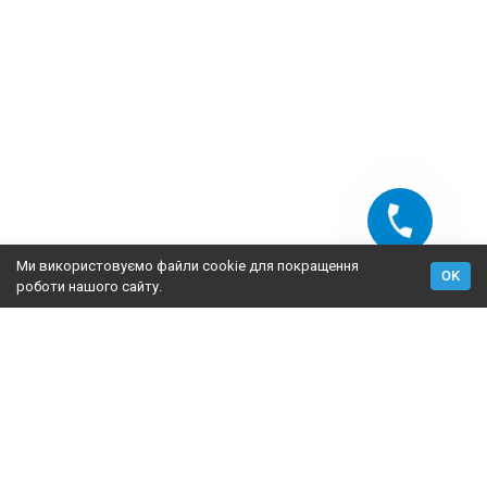
Ми використовуємо файли cookie для покращення
OK
роботи нашого сайту.
2009-2026 © Fasad Master — утеплення фасадів, постачання
матеріалів для утеплення фасадів