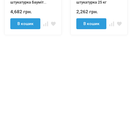
штукатурка Бауміт
штукатурка 25 кг
КреативТоп Тренд (зерно
4,682 грн.
2,262 грн.
3 мм) 25 кг
В кошик
В кошик