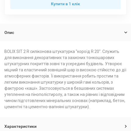
Купити в 1 клiк
Опис
BOLIX SIT 2 R силіконова штукатурка "короїд R 20". Служить
для виконання декоративних та захисних тонкошарових
штукатурних покриттів зовні та усередині будівель. Утворює
міцний та еластичний зовнішній шар із високою стійкістю до дії
атмосферних факторів. Її використання робить простим та
легким виконання штукатурки у широкій гамі кольорів, з
фактурою «каші». Застосовується в безшовних системах
утеплення на пінополістиролу, а також на рівних і відповідним
чином підготовлених мінеральних основах (наприклад, бетон,
цементні та цементно-вапняні штукатурки).
Характеристики