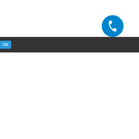
OK
омога
Контакти
ор цвета
+38 (067) 628-37-67
акты
+38 (067) 628-37-67
Консультації технолога
Замовити дзвінок
ывы
вулиця Деміївська, буд. 29, Київ,
02000