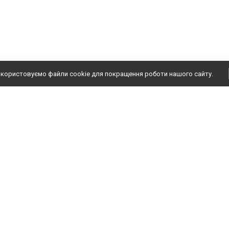
користовуємо файли cookie для покращення роботи нашого сайту.
аталог
Інформація
Доп
рунтовка
О нас
Подб
асадна штукатурка
Доставка
Конт
асадна фарба
Оплата
Блог
лей для утеплювача
Відгуки
Отз
ітка, куточки, інструмент
Повернення/обмін
теплювачі (теплоізоляція)
Кольори
юбель фасадний
Контакти
екоративна штукатурка
Політика конфіденційності
нтер'єрні фарби