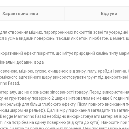
Характеристики
Відгуки
для створення міцних, паропроникних покриттів зовні та усередин
 з усіма видами поверхонь, такими як бетон, пінобетон, цемент, шт
коративний ефект покриття, що імітує природний камінь типу марм
іональні добавки, вода.
товленою, міцною, сухою, очищеною від жиру, пилу, крейди і вапна
міжного адгезійного шару використовувати ґрунт під декоративні 
ino Fasad.
атеріалу, що не є ознакою зіпсованості товару. Перед використанн
у на ґрунтовану поверхню 2 шари з інтервалом не менше 8 годин пі
й рельєф для більш глибокого ефекту. Після повного висихання 
нким шаром на рельєф). Далі в міру підсихання загладити та загл
ergge Marmorino Fasad необхідно використовувати матеріал із одніє
ті, яка потрібна на єдину поверхню (від кута до кута). Наносити п
икати дії вітру та прямих сонячних променів. Цей продукт можна на