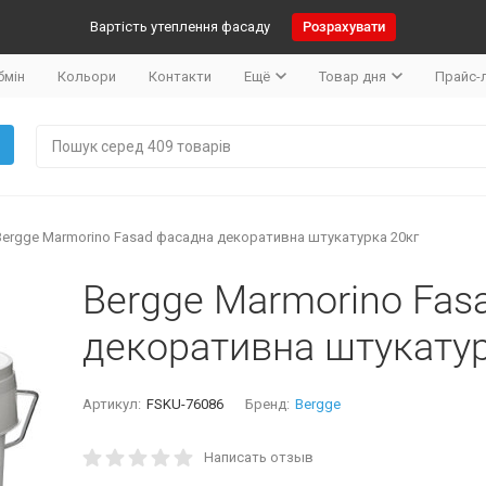
Вартість утеплення фасаду
Розрахувати
бмін
Кольори
Контакти
Ещё
Товар дня
Прайс-
Bergge Marmorino Fasad фасадна декоративна штукатурка 20кг
Bergge Marmorino Fas
декоративна штукатур
Артикул:
FSKU-76086
Бренд:
Bergge
Написать отзыв