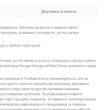
Доставка и оплата
і приміщень. Матеріал дозволяє отримати ефект
укатурки, шпаклівки, гіпсокартон, цегла, раніше
уру з грубою структурою.
. Основи, що поглинають вологу, попередньо прогрунтувати
штукатурки Bergge Decogrund Maxi. Колір проміжного шару
ям перемішати. Розбавляти не рекомендується, але за
сля одного. Нанести перший шар матеріалу, рівномірно
першого шару нанести другий окремими мазками,
янути поверхню шпателем. Після висихання покрити
ї партії на єдину поверхню. За наявності матеріалу різних
ри температурі навколишнього середовища та поверхні
носити різними техніками для досягнення різних ефектів.