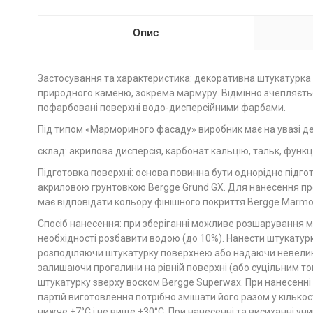
Опис
Застосування та характеристика: декоративна штукатурка 
природного каменю, зокрема мармуру. Відмінно зчепляється
пофарбовані поверхні водо-дисперсійними фарбами.
Під типом «Мармориного фасаду» виробник має на увазі де
склад: акрилова дисперсія, карбонат кальцію, тальк, функц
Підготовка поверхні: основа повинна бути однорідно підго
акриловою грунтовкою Bergge Grund GX. Для нанесення про
має відповідати кольору фінішного покриття Bergge Marmor
Спосіб нанесення: при зберіганні можливе розшарування м
необхідності розбавити водою (до 10%). Нанести штукатурк
розподіляючи штукатурку поверхнею або надаючи невелики
залишаючи прогалини на рівній поверхні (або суцільним то
штукатурку зверху воском Bergge Superwax. При нанесенні B
партій виготовлення потрібно змішати його разом у кількос
нижче +7°С і не вище +30°С. При нанесенні та висиханні ун