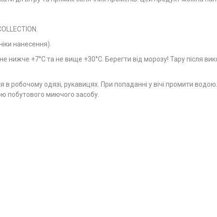
COLLECTION.
ніки нанесення).
 не нижче +7°С та не вище +30°С. Берегти від морозу! Тару після ви
в робочому одязі, рукавицях. При попаданні у вічі промити водою. У
ою побутового миючого засобу.