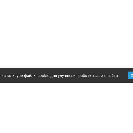
 используем файлы cookie для улучшения работы нашего сайта.
аталог
Информация
Пом
рунтовка
О компании
Подб
асадная штукатурка
Доставка
Конт
асадная краска
Оплата
Блог
лей для утеплителя
Отзывы
Отз