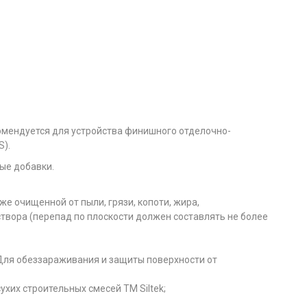
омендуется для устройства финишного отделочно-
).
ые добавки.
е очищенной от пыли, грязи, копоти, жира,
вора (перепад по плоскости должен составлять не более
 Для обеззараживания и защиты поверхности от
хих строительных смесей TM Siltek;