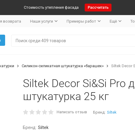
Стоимость утепления фасада
Рассчитать
я возврата
Наши услуги
Примеры работ
Ещё
То
в
катурки
Силикон-силикатная штукатурка «барашек»
Siltek Decor
Siltek Decor Si&Si Pro
штукатурка 25 кг
Написать отзыв
Бренд:
Siltek
Бренд:
Siltek