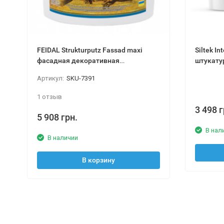
FEIDAL Strukturputz Fassad maxi
Siltek I
фасадная декоративная
штукатур
штукатурка 20 кг
Артикул:
SKU-7391
1 отзыв
3 498 г
5 908 грн.
В нал
В наличии
В корзину