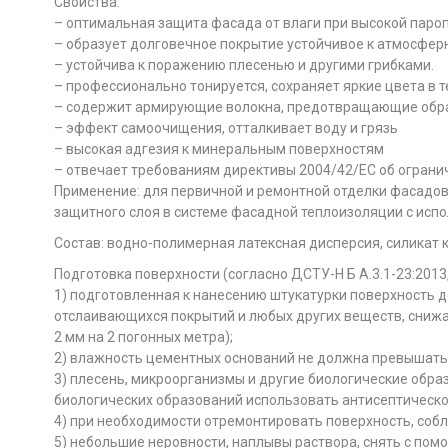
Свойства:
– оптимальная защита фасада от влаги при высокой пар
– образует долговечное покрытие устойчивое к атмосфер
– устойчива к поражению плесенью и другими грибками.
– профессионально тонируется, сохраняет яркие цвета в 
– содержит армирующие волокна, предотвращающие обр
– эффект самоочищения, отталкивает воду и грязь
– высокая адгезия к минеральным поверхностям
– отвечает требованиям директивы 2004/42/ЕС об ограни
Применение: для первичной и ремонтной отделки фасадов
защитного слоя в системе фасадной теплоизоляции с исп
Состав: водно-полимерная латексная дисперсия, силикат 
Подготовка поверхности (согласно ДСТУ-Н Б А.3.1-23:2013,
1) подготовленная к нанесению штукатурки поверхность до
отслаивающихся покрытий и любых других веществ, снижа
2 мм на 2 погонных метра);
2) влажность цементных оснований не должна превышать 4
3) плесень, микроорганизмы и другие биологические обр
биологических образований использовать антисептическое 
4) при необходимости отремонтировать поверхность, собл
5) небольшие неровности, наплывы раствора, снять с пом