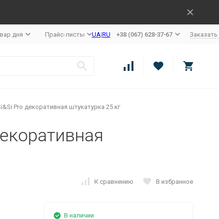
вар дня
Прайс-листы
UA
|
RU
+38 (067) 628-37-67
Заказать
 Si&Si Pro декоративная штукатурка 25 кг
 декоративная
К сравнению
В избранное
В наличии