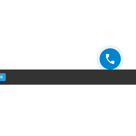
ОК
ощь
Contacts
ор цвета
+38 (067) 628-37-67
акты
+38 (067) 628-37-67
Консультации технолога
Заказать звонок
ывы
улица Демеевская, дом. 29, Киев,