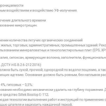
опроницаемости
ным воздействиям и воздействию УФ-излучения.
течение длительного времени
азование микротрещин.
чении количества летучих органических соединений
 жилых, торговых, административных, промышленных зданий. Рек
ользованием минераловатных и пенополистирольных плит (EPS, XPS
калия, силоксан, армирующие волокна, заполнители, функциональн
 ДСТУ-Н Б В.2.6-212:2016):
лжна быть сухой, прочной, однородной по водопоглощению, а такж
ющих адгезию. Основание должно быть ровным, без наплывов раст
%, гипсовых – 0,5%;
азования необходимо механически удалить на глубину поражения.
средство Siltek Biostop Е-112;
юдая технологии выполнения работ и инструкций по применению су
ощью шпателя и зашкурить наждачной теркой;