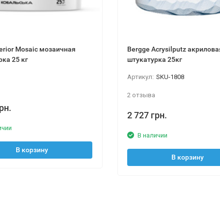
nterior Mosaic мозаичная
Bergge Acrysilputz акрилова
ка 25 кг
штукатурка 25кг
Артикул:
SKU-1808
2 отзыва
рн.
2 727 грн.
ичии
В наличии
В корзину
В корзину