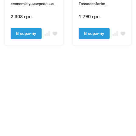
economiс универсальная
Fassadenfarbe
акриловая краска 10л
силиконовая краска
2 308 грн.
1 790 грн.
В корзину
В корзину