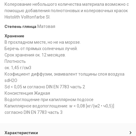
Колерование небольшого количества материала возможно с
помощью добавления полнотоновых и колеровочных красок
Histolith Volltonfarbe SI.
Степень глянца
Матовая
Хранение
В прохладном месте, но не на морозе.
Беречь от прямых солнечных лучей.
Срок хранения ок. 12 месяцев.
Плотность
ок. 1,45 г/см3
Коэфициент диффузии, эквивалент толщины слоя воздуха
sdH2O
Sd < 0,05 м согласно DIN EN 7783 часть 2
Консистенция Жидкая
Водопоглощение при капиллярном подсосе
Капиллярное водопоглощение: w < 0,08 [кг/(м2 • ч0,5)]
согласно DIN EN 7783 часть 3
Характеристики